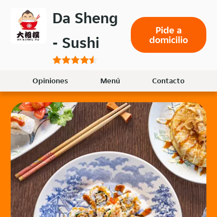
Volver
Da Sheng
al
Pide a
menú
- Sushi
domicilio
principal
Opiniones
Menú
Contacto